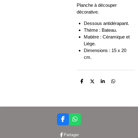
Planche à découper
décorative.
Dessous antidérapant.
Thème : Bateau.
Matière : Céramique et
Liège.
Dimensions : 15 x 20
cm.
P
P
P
P
a
a
a
a
r
r
r
r
t
t
t
t
a
a
a
a
g
g
g
g
e
e
e
e
r
r
r
r
F
W
a
h
c
a
Partager