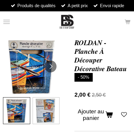
Produits de qualités
A petit prix
Envoi rapide
Passer
au
contenu
principal
ROLDAN -
Planche À
Découper
Décorative Bateau
- 50%
2,00 €
2,50 €
Ajouter au
panier