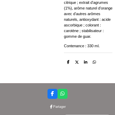
citrique ; extrait d'agrumes
(1%), arôme naturel d'orange
avec d'autres arômes
naturels, antioxydant : acide
ascorbique ; colorant :
carotène ; stabilisateur :
gomme de guar.
Contenance : 330 ml.
P
P
P
P
a
a
a
a
r
r
r
r
t
t
t
t
a
a
a
a
g
g
g
g
e
e
e
e
r
r
r
r
F
W
a
h
c
a
Partager
e
t
b
s