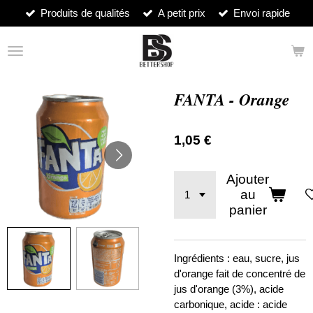
Produits de qualités
A petit prix
Envoi rapide
Passer
au
contenu
principal
FANTA - Orange
1,05 €
Ajouter
au
panier
Ingrédients : e
au, sucre, jus
d'orange fait de concentré de
jus d'orange (3%), acide
carbonique, acide : acide