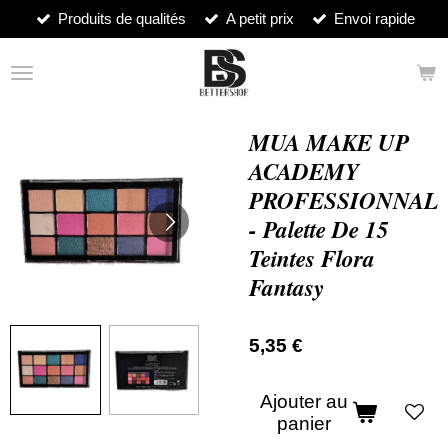
Produits de qualités
A petit prix
Envoi rapide
Passer
au
contenu
principal
MUA MAKE UP
ACADEMY
PROFESSIONNAL
- Palette De 15
Teintes Flora
Fantasy
5,35 €
Ajouter au
panier