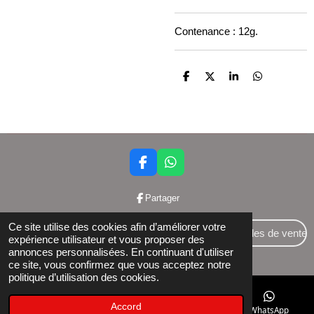
Contenance : 12g.
P
P
P
P
a
a
a
a
r
r
r
r
t
t
t
t
a
a
a
a
g
g
g
g
e
e
e
e
r
r
r
r
F
W
a
h
c
a
Partager
e
t
b
s
Ce site utilise des cookies afin d’améliorer votre
o
A
Conditions générales de vente
expérience utilisateur et vous proposer des
o
p
annonces personnalisées. En continuant d'utiliser
© 2024 Bettershop BCE : 0848581437
k
p
ce site, vous confirmez que vous acceptez notre
politique d’utilisation des cookies.
Accord
E-mail
Téléphone
Facebook
WhatsApp