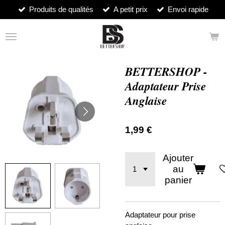
Produits de qualités
A petit prix
Envoi rapide
Passer
au
contenu
principal
BETTERSHOP -
Adaptateur Prise
Anglaise
1,99 €
Ajouter
au
panier
Adaptateur pour prise