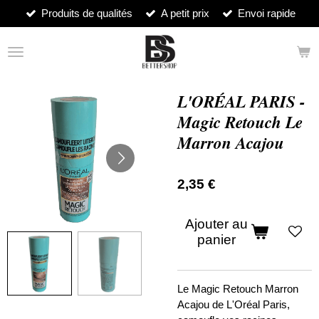
Produits de qualités
A petit prix
Envoi rapide
Passer
au
contenu
principal
L'ORÉAL PARIS -
Magic Retouch Le
Marron Acajou
2,35 €
Ajouter au
panier
Le Magic Retouch Marron
Acajou de L'Oréal Paris,