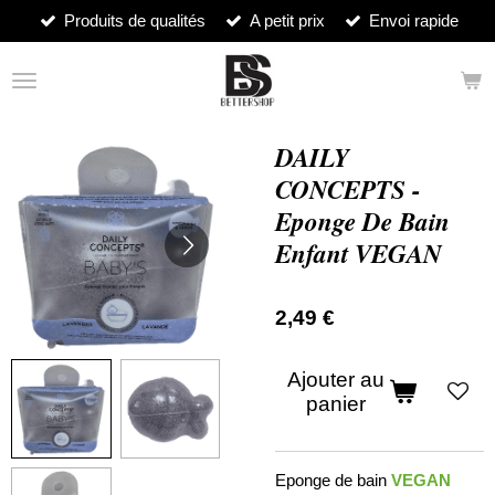
Produits de qualités
A petit prix
Envoi rapide
Passer
au
contenu
principal
DAILY
CONCEPTS -
Eponge De Bain
Enfant VEGAN
2,49 €
Ajouter au
panier
Eponge de bain
VEGAN