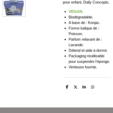
pour enfant, Daily Concepts.
VEGAN
.
Biodégradable.
A base de : Konjac.
Forme ludique de :
Poisson.
Parfum relaxant de :
Lavande.
Détend et aide à dormir.
Packaging réutilisable
pour suspendre l'éponge.
Ventouse fournie.
P
P
P
P
a
a
a
a
r
r
r
r
t
t
t
t
a
a
a
a
g
g
g
g
e
e
e
e