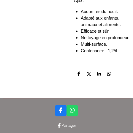
Ajax.
Aucun résidu nocif.
Adapté aux enfants,
animaux et aliments.
Efficace et sûr.
Nettoyage en profondeur.
Multi-surface.
Contenance : 1,25L.
P
P
P
P
a
a
a
a
r
r
r
r
t
t
t
t
a
a
a
a
g
g
g
g
e
e
e
e
r
r
r
r
F
W
a
h
c
a
Partager
e
t