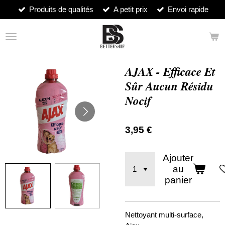
Produits de qualités
A petit prix
Envoi rapide
Passer
au
contenu
principal
AJAX - Efficace Et
Sûr Aucun Résidu
Nocif
3,95 €
Ajouter
au
panier
Nettoyant multi-surface,