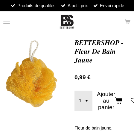
Produits de qualités
A petit prix
Envoi rapide
Passer
au
contenu
principal
BETTERSHOP -
Fleur De Bain
Jaune
0,99 €
Ajouter
au
panier
Fleur de bain jaune.