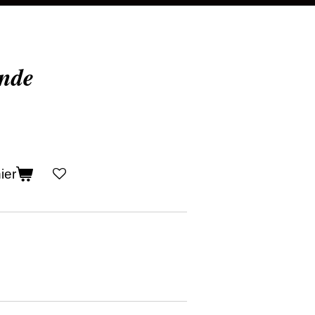
nde
ier