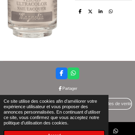
P
P
P
P
a
a
a
a
r
r
r
r
t
t
t
t
a
a
a
a
g
g
g
g
e
e
e
e
r
r
r
r
F
W
a
h
c
a
Partager
e
t
b
s
Ce site utilise des cookies afin d’améliorer votre
o
A
Conditions générales de vente
expérience utilisateur et vous proposer des
o
p
annonces personnalisées. En continuant d'utiliser
© 2024 Bettershop BCE : 0848581437
k
p
ce site, vous confirmez que vous acceptez notre
politique d’utilisation des cookies.