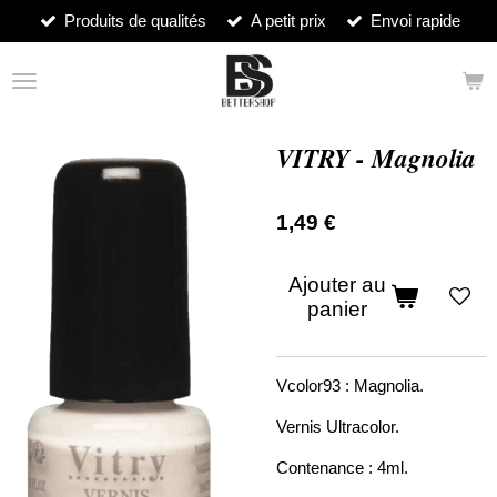
Produits de qualités
A petit prix
Envoi rapide
Passer
au
contenu
principal
VITRY - Magnolia
1,49 €
Ajouter au
panier
Vcolor93 : Magnolia.
Vernis Ultracolor.
Contenance : 4ml.