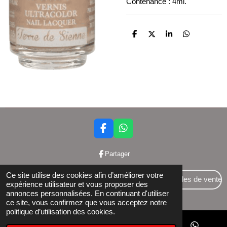
Contenance : 4ml.
P
P
P
P
a
a
a
a
r
r
r
r
t
t
t
t
a
a
a
a
g
g
g
g
e
e
e
e
r
r
r
r
F
W
a
h
c
a
Partager
e
t
b
s
Ce site utilise des cookies afin d’améliorer votre
o
A
Conditions générales de vente
expérience utilisateur et vous proposer des
o
p
annonces personnalisées. En continuant d'utiliser
© 2024 Bettershop BCE : 0848581437
k
p
ce site, vous confirmez que vous acceptez notre
politique d’utilisation des cookies.