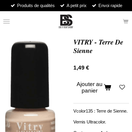
Produits de qualités
A petit prix
Envoi rapide
Passer
au
contenu
principal
VITRY - Terre De
Sienne
1,49 €
Ajouter au
panier
Vcolor135 : Terre de Sienne.
Vernis Ultracolor.