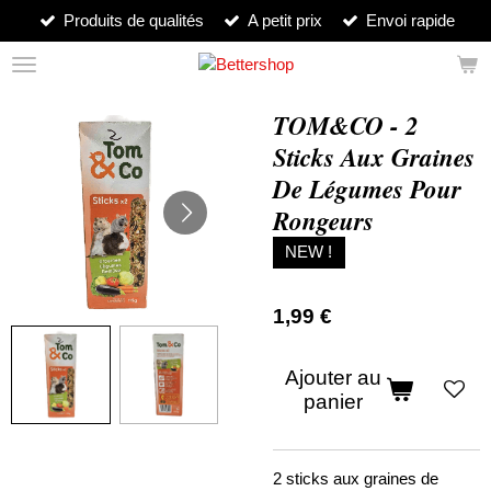
Produits de qualités
A petit prix
Envoi rapide
Passer
au
contenu
principal
TOM&CO - 2
Sticks Aux Graines
De Légumes Pour
Rongeurs
NEW !
1,99 €
Ajouter au
panier
2 sticks aux graines de