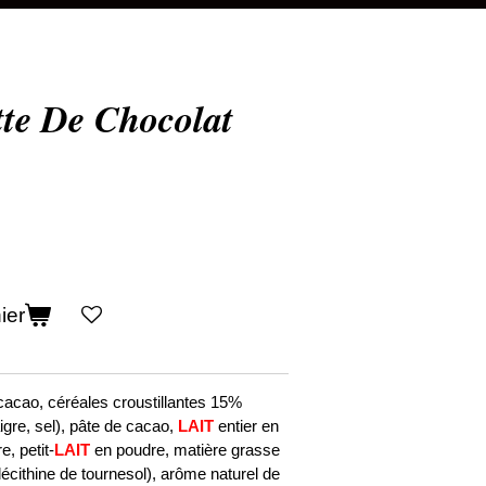
ette De Chocolat
ier
 cacao, céréales croustillantes 15%
igre, sel), pâte de cacao,
LAIT
entier en
, petit-
LAIT
en poudre, matière grasse
lécithine de tournesol), arôme naturel de