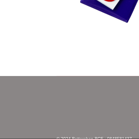
© 2024 Bettershop BCE : 0848581437