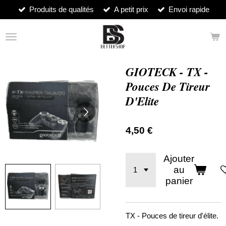
Produits de qualités
A petit prix
Envoi rapide
Passer
au
contenu
principal
GIOTECK - TX -
Pouces De Tireur
D'Elite
4,50 €
Ajouter
au
panier
TX - Pouces de tireur d'élite.