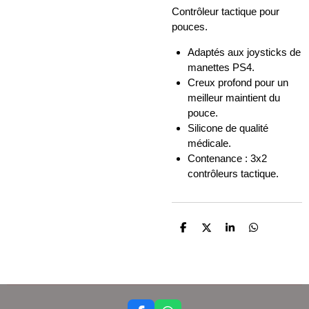
Contrôleur tactique pour
pouces.
Adaptés aux joysticks de
manettes PS4.
Creux profond pour un
meilleur maintient du
pouce.
Silicone de qualité
médicale.
Contenance : 3x2
contrôleurs tactique.
P
P
P
P
a
a
a
a
r
r
r
r
t
t
t
t
a
a
a
a
g
g
g
g
e
e
e
e
r
r
r
r