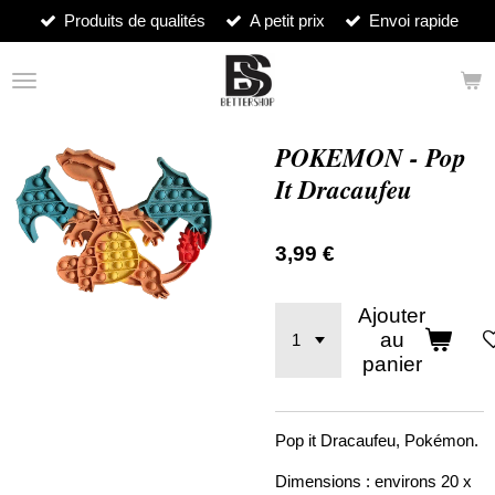
Produits de qualités
A petit prix
Envoi rapide
Passer
au
contenu
principal
POKEMON - Pop
It Dracaufeu
3,99 €
Ajouter
au
panier
Pop it Dracaufeu, Pokémon.
Dimensions : environs 20 x