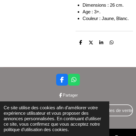
Dimensions : 26 cm.
Age : 3+.
Couleur : Jaune, Blanc.
P
P
P
P
a
a
a
a
r
r
r
r
t
t
t
t
a
a
a
a
g
g
g
g
e
e
e
e
r
r
r
r
F
W
a
h
c
a
Partager
e
t
b
s
Ce site utilise des cookies afin d’améliorer votre
o
A
Conditions générales de vente
expérience utilisateur et vous proposer des
o
p
annonces personnalisées. En continuant d'utiliser
© 2024 Bettershop BCE : 0848581437
k
p
ce site, vous confirmez que vous acceptez notre
politique d’utilisation des cookies.