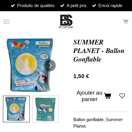
Produits de qualités
A petit prix
Envoi rapide
Passer
au
contenu
principal
SUMMER
PLANET - Ballon
Gonflable
1,50 €
Ajouter au
panier
Ballon gonflable, Summer
Planet.