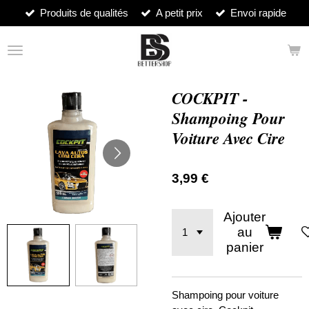
Produits de qualités
A petit prix
Envoi rapide
Passer
au
contenu
principal
COCKPIT -
Shampoing Pour
Voiture Avec Cire
3,99 €
Ajouter
au
panier
Shampoing pour voiture