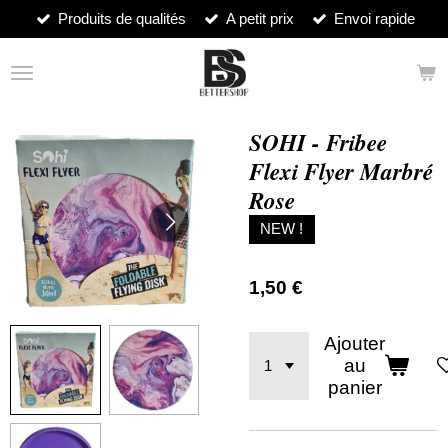
Produits de qualités
A petit prix
Envoi rapide
Passer
au
contenu
principal
SOHI - Fribee
Flexi Flyer Marbré
Rose
NEW !
1,50 €
Ajouter
au
panier