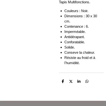
Tapis Multifonctions.
Couleurs : Noir.
Dimensions : 30 x 30
cm.
Contenance : 6.
Imperméable.
Antidérapant.
Conforatable.
Solide.
Conseve la chaleur.
Résiste au froid et à
l'humidité.
P
P
P
P
a
a
a
a
r
r
r
r
t
t
t
t
a
a
a
a
g
g
g
g
e
e
e
e