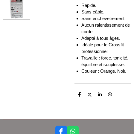
Rapide.
Sans câble.
Sans enchevêtrement.
Aucun ralentissement de
corde.
Adapté à tous âges.
Idéale pour le Crossfit
professionnel.
Travaille : force, tonicité,
équilibre et souplesse.
Couleur : Orange, Noir.
P
P
P
P
a
a
a
a
r
r
r
r
t
t
t
t
a
a
a
a
g
g
g
g
e
e
e
e
r
r
r
r
F
W