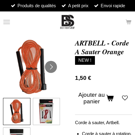
Produits de qualités
A petit prix
Envoi rapide
Passer
au
contenu
principal
ARTBELL - Corde
A Sauter Orange
NEW !
1,50 €
Ajouter au
panier
Corde à sauter, Artbell.
Corde à sauter à rotation.