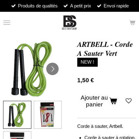
Produits de qualités
A petit prix
Envoi rapide
Passer
au
contenu
principal
ARTBELL - Corde
A Sauter Vert
NEW !
1,50 €
Ajouter au
panier
Corde à sauter, Artbell.
Corde à sauter à rotation.