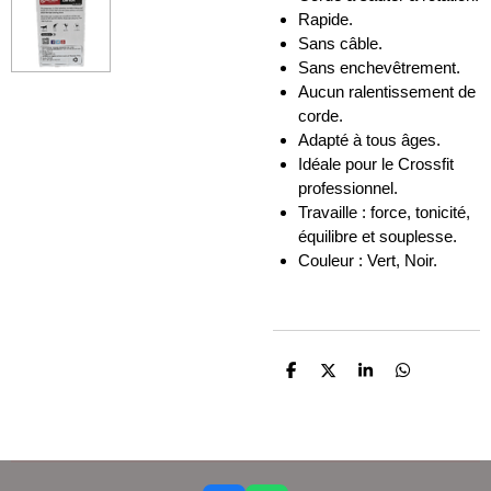
Rapide.
Sans câble.
Sans enchevêtrement.
Aucun ralentissement de
corde.
Adapté à tous âges.
Idéale pour le Crossfit
professionnel.
Travaille : force, tonicité,
équilibre et souplesse.
Couleur : Vert, Noir.
P
P
P
P
a
a
a
a
r
r
r
r
t
t
t
t
a
a
a
a
g
g
g
g
e
e
e
e