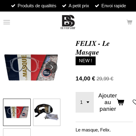
Produits de qualités
A petit prix
Envoi rapide
Passer
au
contenu
principal
FELIX - Le
Masque
NEW !
14,00 €
29,99 €
Ajouter
au
panier
Le masque, Felix.