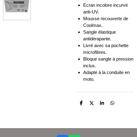
Ecran incolore incurvé
anti-UV.
Mousse recouverte de
Coolmax.
Sangle élastique
antidérapante.
Livré avec sa pochette
microfibres.
Bloque sangle à pression
inclus.
Adapté à la conduite en
moto.
P
P
P
P
a
a
a
a
r
r
r
r
t
t
t
t
a
a
a
a
g
g
g
g
e
e
e
e
r
r
r
r