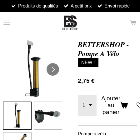
Produits de qualités
A petit prix
Envoi rapide
Passer
au
contenu
principal
BETTERSHOP -
Pompe A Vélo
NEW !
2,75 €
Ajouter
au
panier
Pompe à vélo.