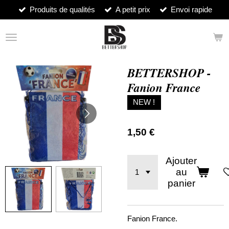
Produits de qualités
A petit prix
Envoi rapide
Passer
au
contenu
principal
BETTERSHOP -
Fanion France
NEW !
1,50 €
Ajouter
au
panier
Fanion France.