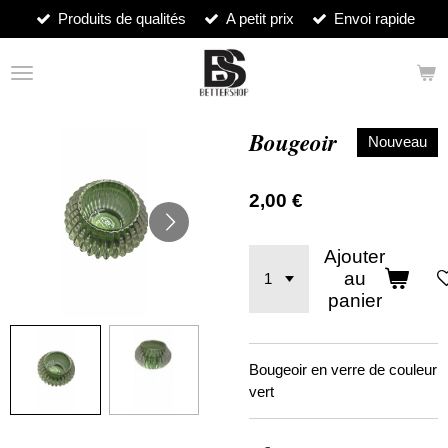
Produits de qualités
A petit prix
Envoi rapide
Passer
au
contenu
principal
Bougeoir
Nouveau
2,00 €
Ajouter
au
panier
Bougeoir en verre de couleur
vert