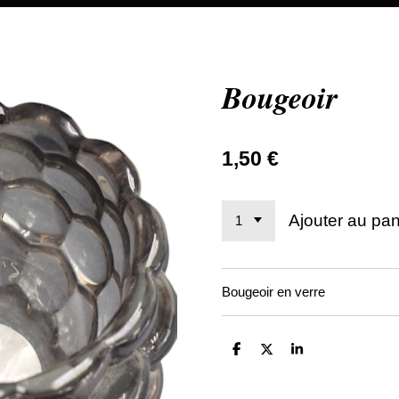
Bougeoir
1,50 €
Ajouter au pan
Bougeoir en verre
P
P
P
a
a
a
r
r
r
t
t
t