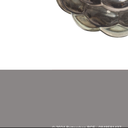
© 2024 Bettershop BCE : 0848581437