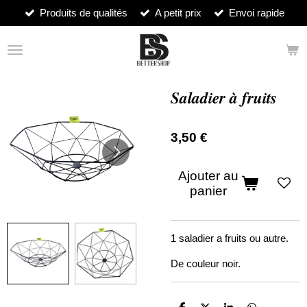
Produits de qualités
A petit prix
Envoi rapide
Passer
au
contenu
principal
Saladier à fruits
3,50 €
Ajouter au
panier
1 saladier a fruits ou autre.
De couleur noir.