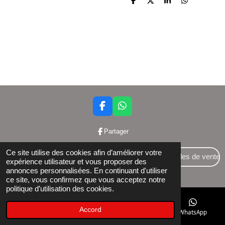
P
P
P
P
a
a
a
a
r
r
r
r
t
t
t
t
a
a
a
a
g
g
g
g
e
e
e
e
r
r
r
r
F
W
a
h
c
a
Partager
e
t
b
s
Ce site utilise des cookies afin d’améliorer votre
o
A
Conditions générales de vente
expérience utilisateur et vous proposer des
o
p
annonces personnalisées. En continuant d'utiliser
© 2024 Bettershop BCE : 0848581437
k
p
ce site, vous confirmez que vous acceptez notre
politique d’utilisation des cookies.
Accord
E-mail
Téléphone
Facebook
WhatsApp