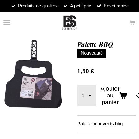
Produits de qualités
A petit prix
Envoi rapide
Passer
au
contenu
principal
Palette BBQ
Nouveauté
1,50 €
Ajouter
au
panier
Palette pour vents bbq