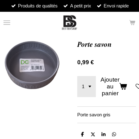
Produits de qualités
A petit prix
Envoi rapide
Passer
au
contenu
principal
Porte savon
0,99 €
Ajouter
au
panier
Porte savon gris
P
P
P
P