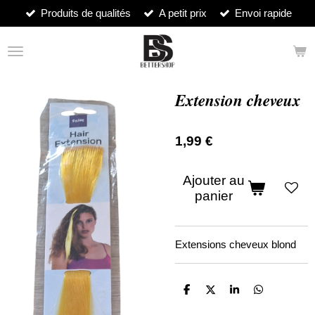
Produits de qualités
A petit prix
Envoi rapide
Passer
au
contenu
principal
Extension cheveux
1,99 €
Ajouter au
panier
Extensions cheveux blond
P
P
P
P
a
a
a
a
r
r
r
r