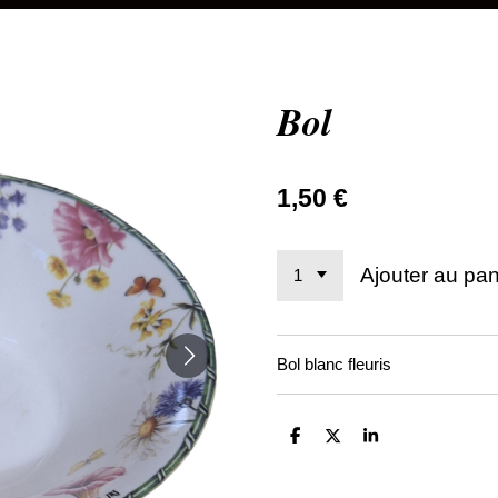
Bol
1,50 €
Ajouter au pan
Bol blanc fleuris
P
P
P
a
a
a
r
r
r
t
t
t