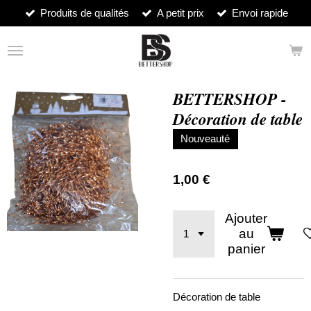
Produits de qualités
A petit prix
Envoi rapide
Passer
au
contenu
principal
BETTERSHOP -
Décoration de table
Nouveauté
1,00 €
Ajouter
au
panier
Décoration de table