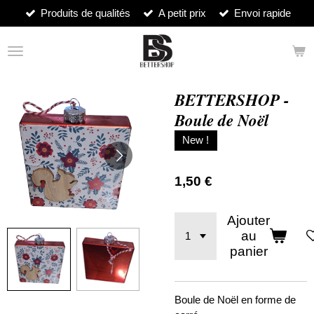
Produits de qualités
A petit prix
Envoi rapide
Passer
au
contenu
principal
BETTERSHOP -
Boule de Noël
New !
1,50 €
Ajouter
au
panier
Boule de Noël en forme de