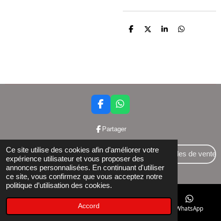
P
P
P
P
a
a
a
a
r
r
r
r
t
t
t
t
a
a
a
a
g
g
g
g
e
e
e
e
r
r
r
r
F
W
a
h
c
a
Partager
e
t
b
s
Ce site utilise des cookies afin d’améliorer votre
o
A
Conditions générales de vente
expérience utilisateur et vous proposer des
o
p
annonces personnalisées. En continuant d'utiliser
© 2024 Bettershop BCE : 0848581437
k
p
ce site, vous confirmez que vous acceptez notre
politique d’utilisation des cookies.
Accord
E-mail
Téléphone
Facebook
WhatsApp