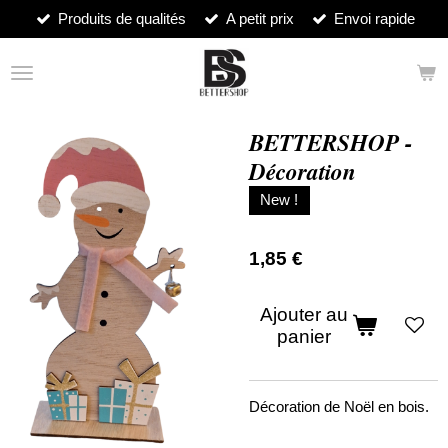
Produits de qualités
A petit prix
Envoi rapide
Passer
au
contenu
principal
BETTERSHOP -
Décoration
New !
1,85 €
Ajouter au
panier
Décoration de Noël en bois.