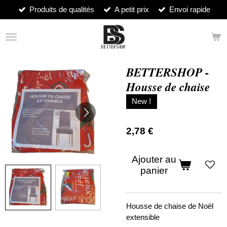
Produits de qualités
A petit prix
Envoi rapide
Passer
au
contenu
principal
BETTERSHOP -
Housse de chaise
New !
2,78 €
Ajouter au
panier
Housse de chaise de Noël
extensible