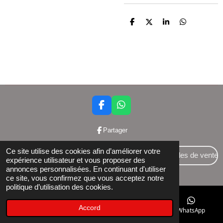
P
P
P
P
a
a
a
a
r
r
r
r
t
t
t
t
a
a
a
a
g
g
g
g
e
e
e
e
r
r
r
r
F
W
a
h
c
a
Partager
e
t
b
s
Ce site utilise des cookies afin d’améliorer votre
o
A
Conditions générales de vente
expérience utilisateur et vous proposer des
o
p
annonces personnalisées. En continuant d'utiliser
© 2024 Bettershop BCE : 0848581437
k
p
ce site, vous confirmez que vous acceptez notre
politique d’utilisation des cookies.
Accord
E-mail
Téléphone
Facebook
WhatsApp