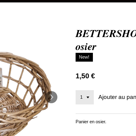
BETTERSHOP 
osier
New!
1,50 €
Ajouter au pan
Panier en osier.