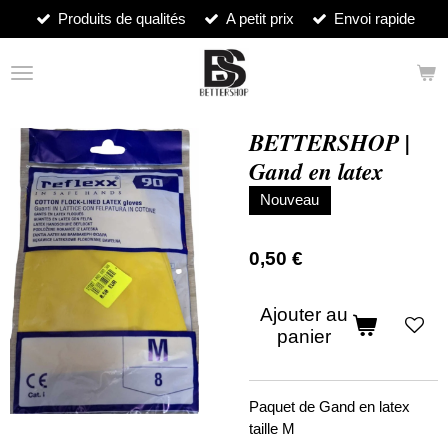
Produits de qualités
A petit prix
Envoi rapide
Passer
au
contenu
principal
BETTERSHOP |
Gand en latex
Nouveau
0,50 €
Ajouter au
panier
Paquet de Gand en latex
taille M