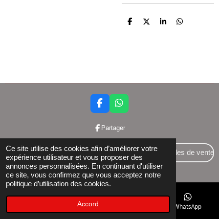
P
P
P
P
a
a
a
a
r
r
r
r
t
t
t
t
a
a
a
a
g
g
g
g
e
e
e
e
r
r
r
r
F
W
a
h
c
a
Partager
e
t
b
s
Ce site utilise des cookies afin d’améliorer votre
o
A
Conditions générales de vente
expérience utilisateur et vous proposer des
o
p
annonces personnalisées. En continuant d'utiliser
© 2024 Bettershop BCE : 0848581437
k
p
ce site, vous confirmez que vous acceptez notre
politique d’utilisation des cookies.
Accord
E-mail
Téléphone
Facebook
WhatsApp