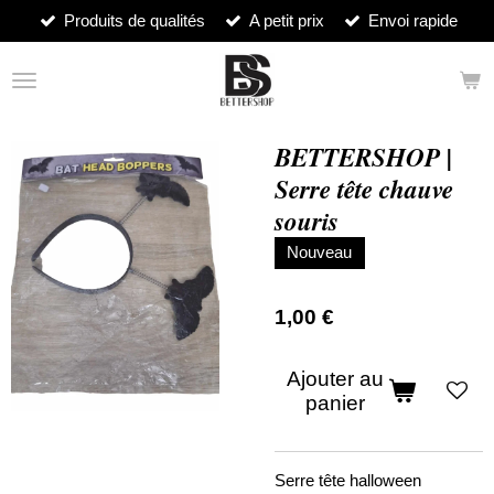
Produits de qualités
A petit prix
Envoi rapide
Passer
au
contenu
principal
BETTERSHOP |
Serre tête chauve
souris
Nouveau
1,00 €
Ajouter au
panier
Serre tête halloween