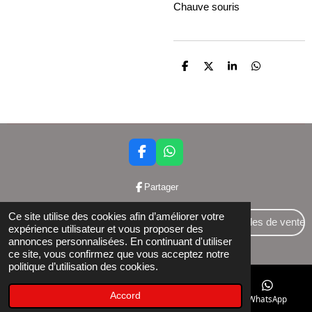
Chauve souris
P
P
P
P
a
a
a
a
r
r
r
r
t
t
t
t
a
a
a
a
g
g
g
g
e
e
e
e
r
r
r
r
F
W
a
h
c
a
Partager
e
t
b
s
Ce site utilise des cookies afin d’améliorer votre
o
A
Conditions générales de vente
expérience utilisateur et vous proposer des
o
p
annonces personnalisées. En continuant d'utiliser
© 2024 Bettershop BCE : 0848581437
k
p
ce site, vous confirmez que vous acceptez notre
politique d’utilisation des cookies.
Accord
E-mail
Téléphone
Facebook
WhatsApp