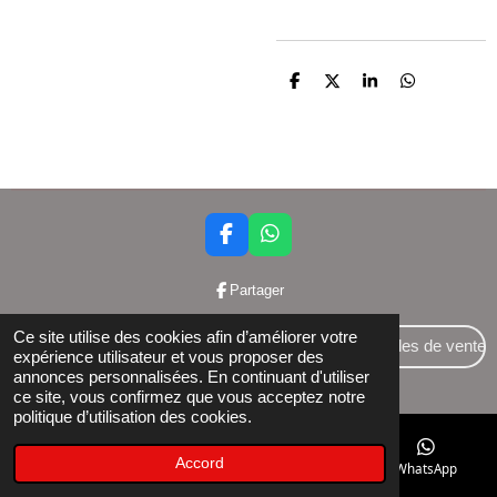
P
P
P
P
a
a
a
a
r
r
r
r
t
t
t
t
a
a
a
a
g
g
g
g
e
e
e
e
r
r
r
r
F
W
a
h
c
a
Partager
e
t
b
s
Ce site utilise des cookies afin d’améliorer votre
o
A
Conditions générales de vente
expérience utilisateur et vous proposer des
o
p
annonces personnalisées. En continuant d'utiliser
© 2024 Bettershop BCE : 0848581437
k
p
ce site, vous confirmez que vous acceptez notre
politique d’utilisation des cookies.
Accord
E-mail
Téléphone
Facebook
WhatsApp