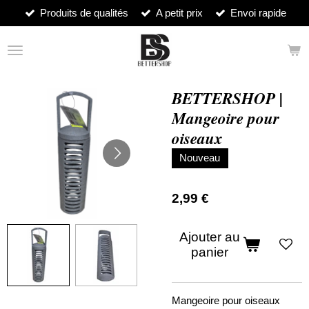
Produits de qualités
A petit prix
Envoi rapide
Passer
au
contenu
principal
BETTERSHOP |
Mangeoire pour
oiseaux
Nouveau
2,99 €
Ajouter au
panier
Mangeoire pour oiseaux