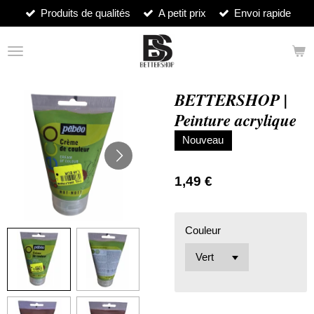
Produits de qualités
A petit prix
Envoi rapide
Passer
au
contenu
principal
BETTERSHOP |
Peinture acrylique
Nouveau
1,49 €
Couleur