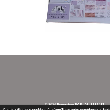
© 2024 Bettershop BCE : 0848581437
Ce site utilise des cookies afin d’améliorer votre expérience utili