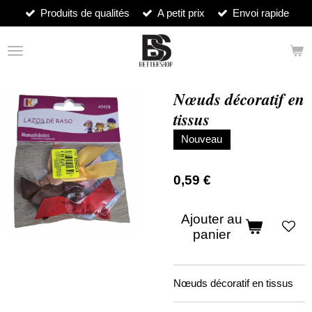
Produits de qualités
A petit prix
Envoi rapide
Passer
au
contenu
principal
Nœuds décoratif en
tissus
Nouveau
0,59 €
Ajouter au
panier
Nœuds décoratif en tissus