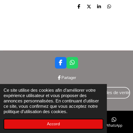
P
P
P
P
a
a
a
a
r
r
r
r
t
t
t
t
a
a
a
a
g
g
g
g
e
e
e
e
r
r
r
r
F
W
a
h
c
a
Partager
e
t
b
s
Ce site utilise des cookies afin d’améliorer votre
o
A
Conditions générales de vente
expérience utilisateur et vous proposer des
o
p
annonces personnalisées. En continuant d'utiliser
© 2024 Bettershop BCE : 0848581437
k
p
ce site, vous confirmez que vous acceptez notre
politique d’utilisation des cookies.
Accord
E-mail
Téléphone
Facebook
WhatsApp