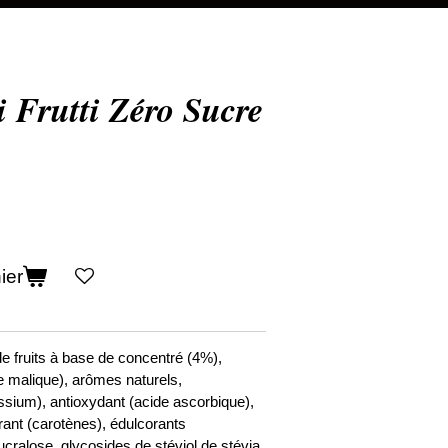
 Frutti Zéro Sucre
ier
de fruits à base de concentré (4%),
ide malique), arômes naturels,
ssium), antioxydant (acide ascorbique),
rant (carotènes), édulcorants
ralose, glycosides de stéviol de stévia,