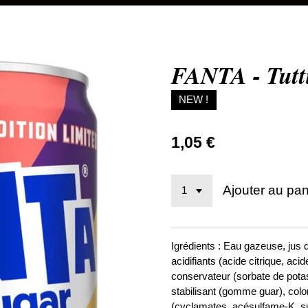
FANTA - Tutti
NEW !
1,05 €
Ajouter au pan
Igrédients : Eau gazeuse, jus 
acidifiants (acide citrique, ac
conservateur (sorbate de pota
stabilisant (gomme guar), colo
(cyclamates, acésulfame-K, suc