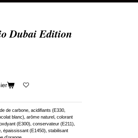
io Dubai Edition
ier
yde de carbone, acidifiants (E330,
colat blanc), arôme naturel, colorant
-oxdyant (E300), conservateur (E211),
, épaississant (E1450), stabilisant
ne d’orange.