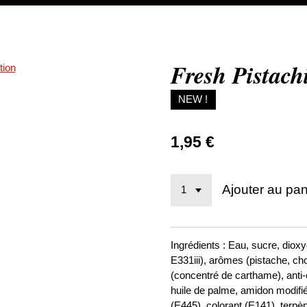
Fresh Pistach
NEW !
1,95 €
Ajouter au pan
Ingrédients : Eau, sucre, diox
E331iii), arômes (pistache, cho
(concentré de carthame), anti
huile de palme, amidon modifié
(E445), colorant (E141), terpè